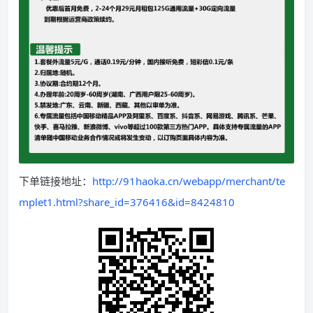
下单链接地址：
http://91haoka.cn/webapp/merchant/te
mplet1.html?share_id=376416&id=8424810