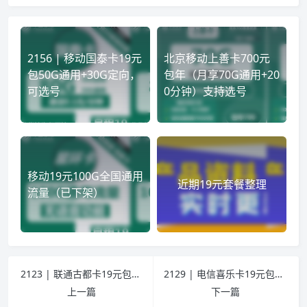
2156 | 移动国泰卡19元
北京移动上善卡700元
包50G通用+30G定向，
包年（月享70G通用+20
可选号
0分钟）支持选号
移动19元100G全国通用
近期19元套餐整理
流量（已下架）
2123 | 联通古都卡19元包135G通用+200分钟通话
2129 | 电信喜乐卡19元包155G通用+30G定向+通话0.1元/分钟
上一篇
下一篇