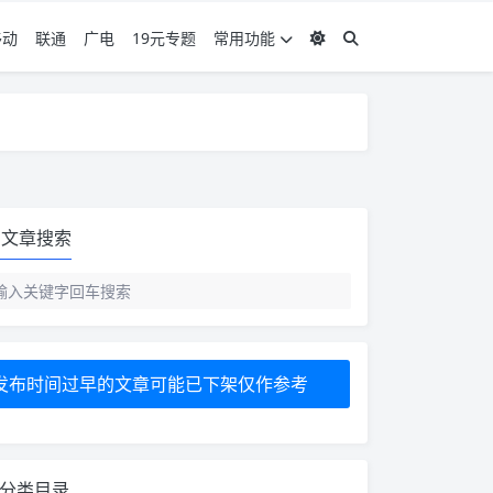
移动
联通
广电
19元专题
常用功能
度 3，下单要看好可以发货的地区
度 3，下单要看好可以发货的地区
文章搜索
发布时间过早的文章可能已下架仅作参考
分类目录