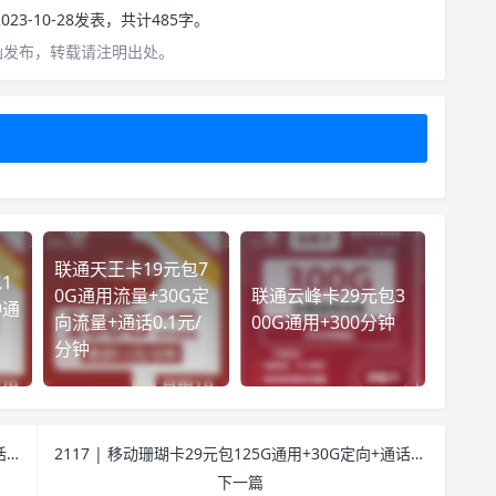
023-10-28发表，共计485字。
仙发布，转载请注明出处。
联通天王卡19元包7
1
0G通用流量+30G定
联通云峰卡29元包3
钟通
向流量+通话0.1元/
00G通用+300分钟
分钟
2121 | 电信碧海卡29元包225G通用+30G定向+通话0.1元/分钟长期套餐流量可结转
2117 | 移动珊瑚卡29元包125G通用+30G定向+通话0.19元/分钟+亲情号
下一篇