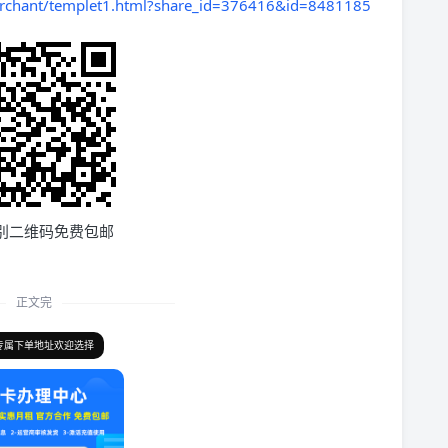
rchant/templet1.html?share_id=376416&id=8481185
别二维码免费包邮
正文完
专属下单地址欢迎选择