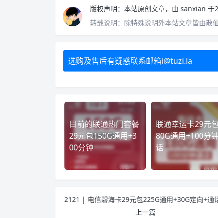
版权声明：
本站原创文章，由
sanxian
于2
转载说明：
除特殊说明外本站文章皆由散
选购及售后有疑惑联系邮箱i@tuzi.la
目前的联通热门套餐
联通幸运卡29元包
29元包150G通用+3
80G通用+100分
00分钟
话
上一篇