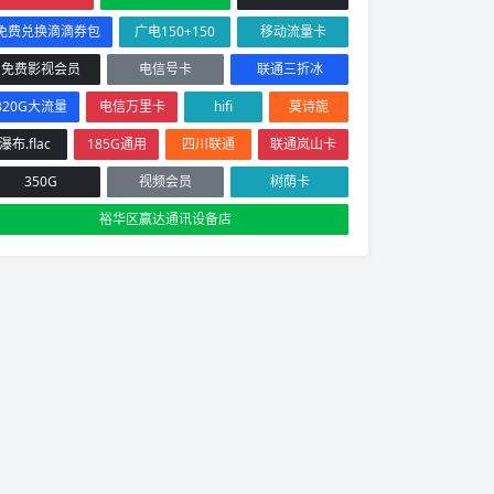
免费兑换滴滴券包
广电150+150
移动流量卡
免费影视会员
电信号卡
联通三折冰
320G大流量
电信万里卡
hifi
莫诗旎
瀑布.flac
185G通用
四川联通
联通岚山卡
350G
视频会员
树荫卡
裕华区赢达通讯设备店