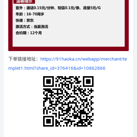
下单链接地址：
https://91haoka.cn/webapp/merchant/te
mplet1.html?share_id=376416&id=10862866