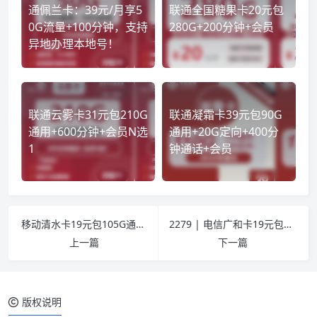
通佩兰卡：39元/月享5
联通全国糖果卡20元包
0G流量+100分钟，支持
280G+200分钟+会员
异地办理本地号！
联通云雾卡31元包210G
联通凝霜卡39元包90G
通用+600分钟+会员N选
通用+20G定向+400分
1
钟通话+会员
移动清水卡19元包105G通用+30G定向+通话0.1元/分钟
2279 | 电信广和卡19元包205G通用+30G定向+100分钟通话
上一篇
下一篇
版权说明