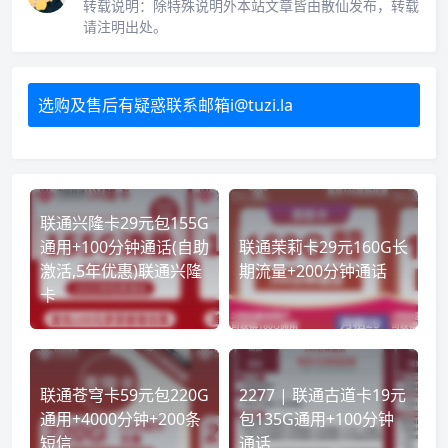
转载说明：
除特殊说明外本站文章皆由散仙发布，转载
请注明出处。
选购及售后有疑惑联系邮箱i@tuzi.la
联通兴隆卡29元包155G
通用+100分钟通话(自助
联通茉莉卡29元160G长
激活,5年优惠)联通兴隆
期流量+200分钟通话
卡
联通苍穹卡59元包220G
2277 | 联通古道卡19元
通用+4000分钟+200条
包135G通用+100分钟
短信
通话