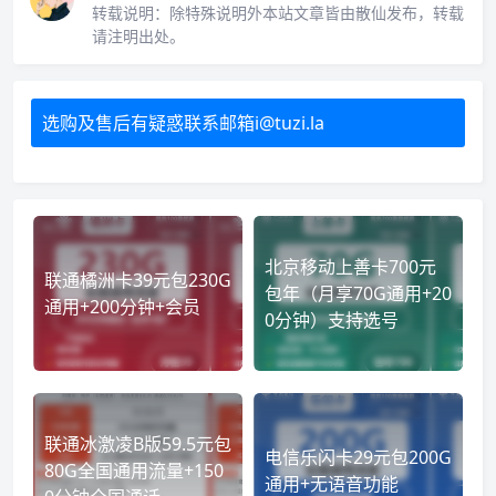
转载说明：
除特殊说明外本站文章皆由散仙发布，转载
请注明出处。
选购及售后有疑惑联系邮箱i@tuzi.la
北京移动上善卡700元
联通橘洲卡39元包230G
包年（月享70G通用+20
通用+200分钟+会员
0分钟）支持选号
联通冰激凌B版59.5元包
电信乐闪卡29元包200G
80G全国通用流量+150
通用+无语音功能