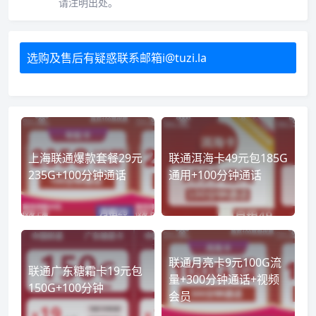
请注明出处。
选购及售后有疑惑联系邮箱i@tuzi.la
上海联通爆款套餐29元
联通洱海卡49元包185G
235G+100分钟通话
通用+100分钟通话
联通月亮卡9元100G流
联通广东糖霜卡19元包
量+300分钟通话+视频
150G+100分钟
会员