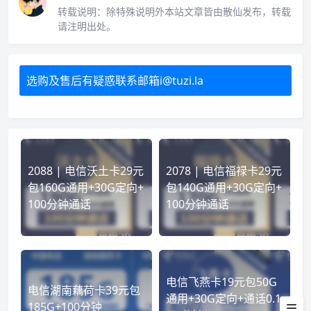
转载说明：
除特殊说明外本站文章皆由散仙发布，转载
请注明出处。
选购及售后有疑惑联系邮箱i@tuzi.la
2088 | 电信沃土卡29元
2078 | 电信福禄卡29元
包160G通用+30G定向+
包140G通用+30G定向+
100分钟通话
100分钟通话
电信飞燕卡19元包50G
办理的套餐怎么查进度？物流怎
电信湖南藕荷卡39元包
通用+30G定向+通话0.1
么查？
185G+100分钟