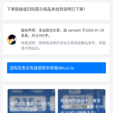
下单链接或扫码提示商品未找到说明已下架！
版权声明：
本站原创文章，由
sanxian
于2026-01-25
发表，共计395字。
转载说明：
除特殊说明外本站文章皆由散仙发布，转载
请注明出处。
选购及售后有疑惑联系邮箱i@tuzi.la
邢台电信姊妹卡：暖茶
电信广东醉墨卡39元包
卡29元120G / 冰茶卡39
235G+100分钟
元160G（当场选号）