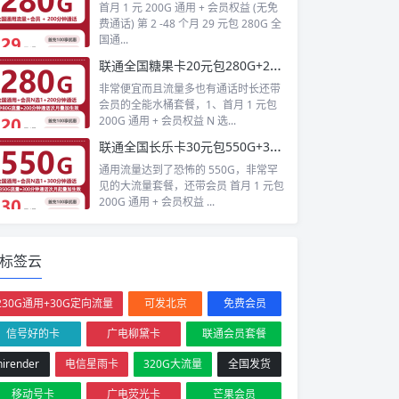
首月 1 元 200G 通用 + 会员权益 (无免
费通话) 第 2 -48 个月 29 元包 280G 全
国通...
联通全国糖果卡20元包280G+200分钟+会员
非常便宜而且流量多也有通话时长还带
会员的全能水桶套餐，1、首月 1 元包
200G 通用 + 会员权益 N 选...
联通全国长乐卡30元包550G+300分钟+会员
通用流量达到了恐怖的 550G，非常罕
见的大流量套餐，还带会员 首月 1 元包
200G 通用 + 会员权益 ...
标签云
230G通用+30G定向流量
可发北京
免费会员
信号好的卡
广电柳黛卡
联通会员套餐
hirender
电信星雨卡
320G大流量
全国发货
移动号卡
广电荧光卡
芒果会员