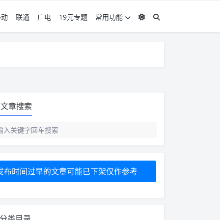
移动
联通
广电
19元专题
常用功能
度 3，下单要看好可以发货的地区
度 3，下单要看好可以发货的地区
文章搜索
发布时间过早的文章可能已下架仅作参考
分类目录