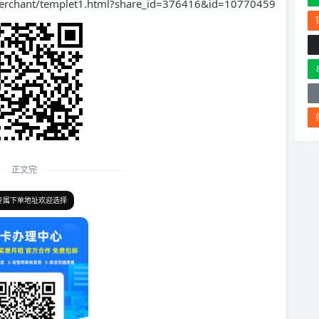
hant/templet1.html?share_id=376416&id=10770459
正文完
专属下单地址欢迎选择