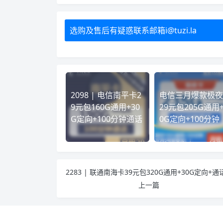
选购及售后有疑惑联系邮箱i@tuzi.la
2098 | 电信南平卡2
电信三月爆款极夜
9元包160G通用+30
29元包205G通用+
G定向+100分钟通话
0G定向+100分钟
上一篇