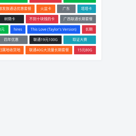
银发族通话优惠套餐
火盆卡
广东
塔塔卡
树荫卡
不到十块钱的卡
广西联通长期套餐
8元
hires
This Love (Taylor's Version)
长期
四年优惠
联通19元100G
取证大赛
归属地收货地
联通40G大流量长期套餐
15元80G