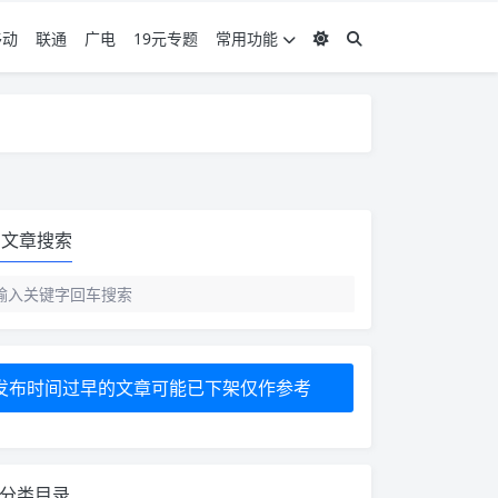
移动
联通
广电
19元专题
常用功能
度 3，下单要看好可以发货的地区
度 3，下单要看好可以发货的地区
文章搜索
发布时间过早的文章可能已下架仅作参考
分类目录