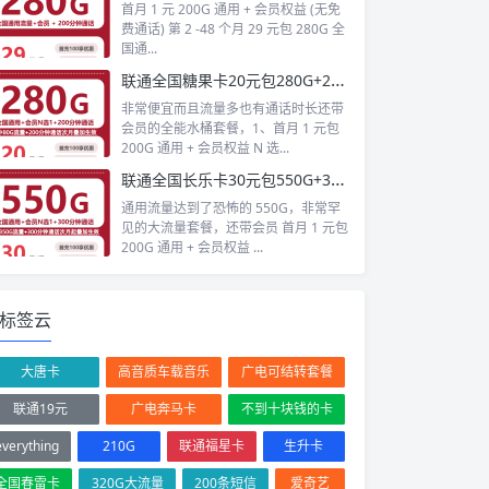
首月 1 元 200G 通用 + 会员权益 (无免
费通话) 第 2 -48 个月 29 元包 280G 全
国通...
联通全国糖果卡20元包280G+200分钟+会员
非常便宜而且流量多也有通话时长还带
会员的全能水桶套餐，1、首月 1 元包
200G 通用 + 会员权益 N 选...
联通全国长乐卡30元包550G+300分钟+会员
通用流量达到了恐怖的 550G，非常罕
见的大流量套餐，还带会员 首月 1 元包
200G 通用 + 会员权益 ...
标签云
大唐卡
高音质车载音乐
广电可结转套餐
联通19元
广电奔马卡
不到十块钱的卡
everything
210G
联通福星卡
生升卡
全国春雷卡
320G大流量
200条短信
爱奇艺