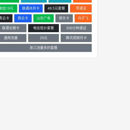
电信19元
联通冰月卡
49.5元套餐
带通话
青云卡
西瓜卡
山东广电
顺天卡
马子飞
联通长期卡
电信低价套餐
500分钟通话
通用流量
29元
腾讯视频月卡
浙江流量多的套餐