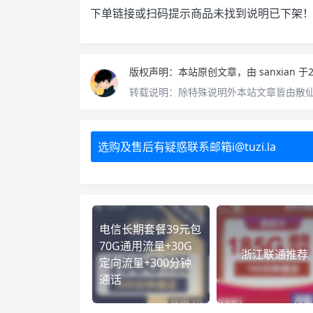
下单链接或扫码提示商品未找到说明已下架
版权声明：
本站原创文章，由
sanxian
于2
转载说明：
除特殊说明外本站文章皆由散
选购及售后有疑惑联系邮箱i@tuzi.la
电信长期套餐39元包
70G通用流量+30G
浙江联通推荐
定向流量+300分钟
通话