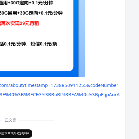
ao.com/about?timestamp=1738850911255&codeNumber
%3F%40%3B%3ECEG%3BBoBt%3BFA%40s%3BpEqpAorA
正文完
专属下单地址欢迎选择