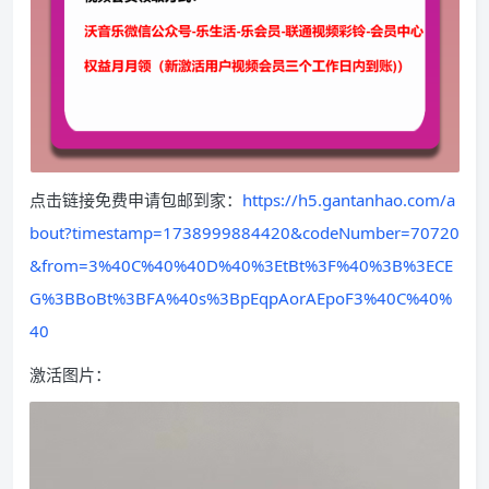
点击链接免费申请包邮到家：
https://h5.gantanhao.com/a
bout?timestamp=1738999884420&codeNumber=70720
&from=3%40C%40%40D%40%3EtBt%3F%40%3B%3ECE
G%3BBoBt%3BFA%40s%3BpEqpAorAEpoF3%40C%40%
40
激活图片：