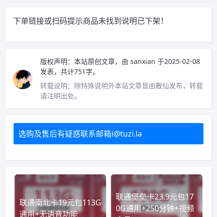
下单链接或扫码提示商品未找到说明已下架！
版权声明：
本站原创文章，由
sanxian
于2025-02-08
发表，共计751字。
转载说明：
除特殊说明外本站文章皆由散仙发布，转载
请注明出处。
选购及售后有疑惑联系邮箱i@tuzi.la
联通堡垒卡23.9元包17
联通南北卡19元包113G
0G通用+250分钟+视频
通用+无语音功能