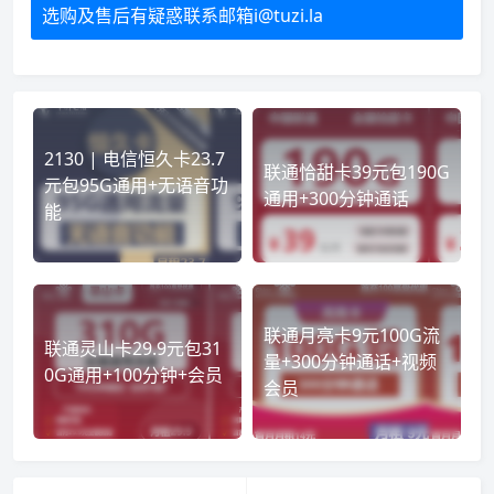
选购及售后有疑惑联系邮箱i@tuzi.la
2130 | 电信恒久卡23.7
联通恰甜卡39元包190G
元包95G通用+无语音功
通用+300分钟通话
能
联通月亮卡9元100G流
联通灵山卡29.9元包31
量+300分钟通话+视频
0G通用+100分钟+会员
会员