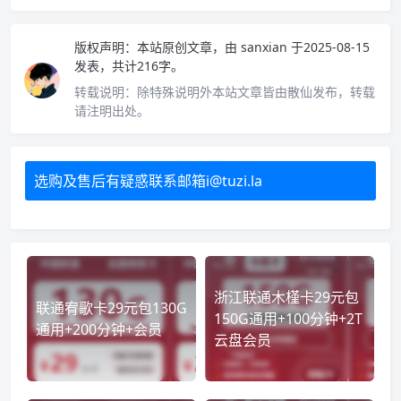
版权声明：
本站原创文章，由
sanxian
于2025-08-15
发表，共计216字。
转载说明：
除特殊说明外本站文章皆由散仙发布，转载
请注明出处。
选购及售后有疑惑联系邮箱i@tuzi.la
浙江联通木槿卡29元包
联通宥歌卡29元包130G
150G通用+100分钟+2T
通用+200分钟+会员
云盘会员