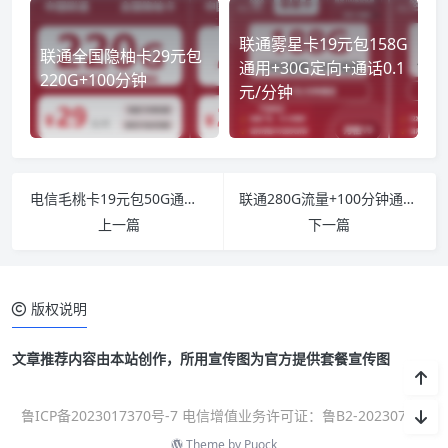
联通雾星卡19元包158G
联通全国隐柚卡29元包
通用+30G定向+通话0.1
220G+100分钟
元/分钟
电信毛桃卡19元包50G通用+30G定向+通话0.1元/分钟
联通280G流量+100分钟通话+影视会员
上一篇
下一篇
版权说明
文章推荐内容由本站创作，所用宣传图为官方提供套餐宣传图
鲁ICP备2023017370号-7 电信增值业务许可证：鲁B2-20230700
Theme by
Puock