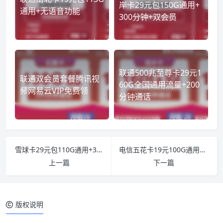
岸卡29元包150G通用+
通用+无语音功能
300分钟+双会员
联通500兆至尊卡29元1
联通双会员套餐腾讯视
60G全国通用流量+200
频网易云VIP免费领
分钟通话
雪球卡29元包110G通用+30定向+通话0.1元/分钟
电信五花卡19元100G通用+30G定向
上一篇
下一篇
版权说明