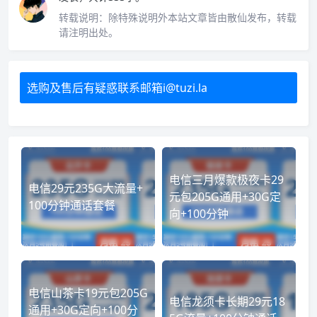
转载说明：
除特殊说明外本站文章皆由散仙发布，转载
请注明出处。
选购及售后有疑惑联系邮箱i@tuzi.la
电信三月爆款极夜卡29
电信29元235G大流量+
元包205G通用+30G定
100分钟通话套餐
向+100分钟
电信山茶卡19元包205G
电信龙须卡长期29元18
通用+30G定向+100分