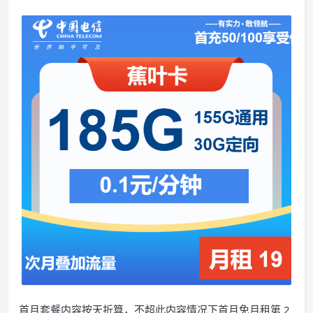
首月套餐内容按天折算，不超此内容情况下首月免月租第 2