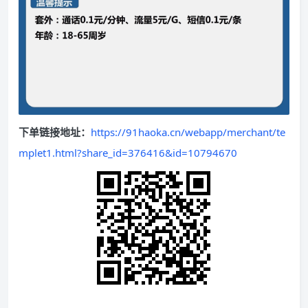
下单链接地址：
https://91haoka.cn/webapp/merchant/te
mplet1.html?share_id=376416&id=10794670