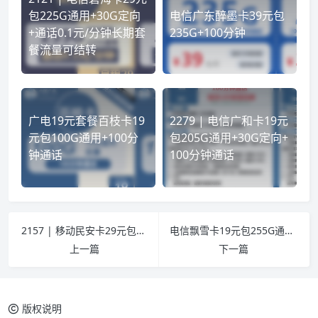
包225G通用+30G定向
电信广东醉墨卡39元包
+通话0.1元/分钟长期套
235G+100分钟
餐流量可结转
广电19元套餐百枝卡19
2279 | 电信广和卡19元
元包100G通用+100分
包205G通用+30G定向+
钟通话
100分钟通话
2157 | 移动民安卡29元包105G通用+30G定向，可选号
电信飘雪卡19元包255G通用+30G定向+通话0.1元/分钟
上一篇
下一篇
版权说明