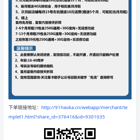
下单链接地址：
http://91haoka.cn/webapp/merchant/te
mplet1.html?share_id=376416&id=9301035