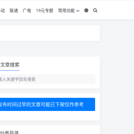
移动
联通
广电
19元专题
常用功能
度 3，下单要看好可以发货的地区
度 3，下单要看好可以发货的地区
文章搜索
发布时间过早的文章可能已下架仅作参考
分类目录