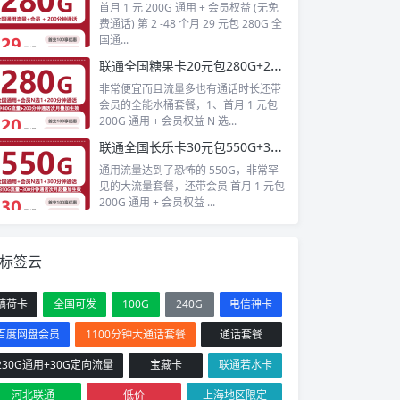
首月 1 元 200G 通用 + 会员权益 (无免
费通话) 第 2 -48 个月 29 元包 280G 全
国通...
联通全国糖果卡20元包280G+200分钟+会员
非常便宜而且流量多也有通话时长还带
会员的全能水桶套餐，1、首月 1 元包
200G 通用 + 会员权益 N 选...
联通全国长乐卡30元包550G+300分钟+会员
通用流量达到了恐怖的 550G，非常罕
见的大流量套餐，还带会员 首月 1 元包
200G 通用 + 会员权益 ...
标签云
藕荷卡
全国可发
100G
240G
电信神卡
百度网盘会员
1100分钟大通话套餐
通话套餐
230G通用+30G定向流量
宝藏卡
联通若水卡
河北联通
低价
上海地区限定