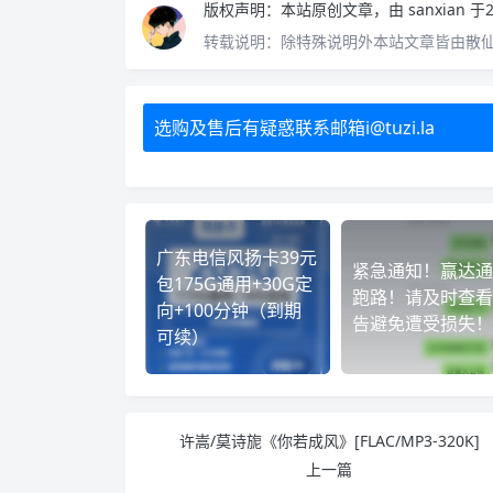
版权声明：
本站原创文章，由
sanxian
于2
转载说明：
除特殊说明外本站文章皆由散
选购及售后有疑惑联系邮箱i@tuzi.la
广东电信风扬卡39元
紧急通知！赢达通
包175G通用+30G定
跑路！请及时查看
向+100分钟（到期
告避免遭受损失！
可续）
许嵩/莫诗旎《你若成风》[FLAC/MP3-320K]
上一篇