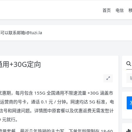
首页
电信
系邮箱i@tuzi.la
，已下单不影响 2，下单后会有审核可以在常见问题里面的查单链接查询进
系邮箱i@tuzi.la
，已下单不影响 2，下单后会有审核可以在常见问题里面的查单链接查询进
用+30G定向
惠期，每月包含 155G 全国通用不限速流量 +30G 涵盖市
营商的号卡，通话 0.1 元 / 分钟。网速均达 5G 标准，电
信号和网速问题。详情图中原套餐以及优惠返费无需发愁计
 元就行。
G 流量套餐，最近几年热销的主力军，下单年龄限制在 18-60