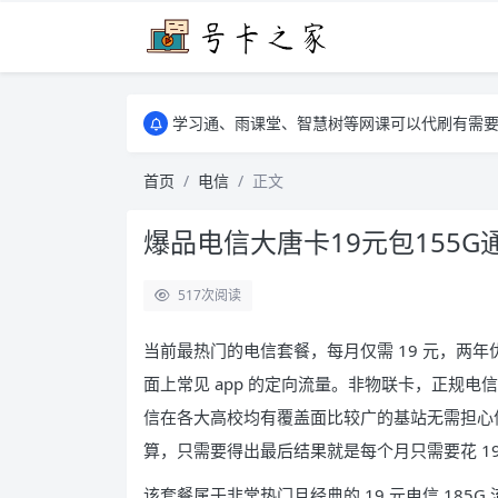
学习通、雨课堂、智慧树等网课可以代刷有需要可以联
卡友须知 1，点击链接商品不存在就是下架了
学习通、雨课堂、智慧树等网课可以代刷有需要可以联
卡友须知 1，点击链接商品不存在就是下架了
首页
电信
正文
爆品电信大唐卡19元包155G通
517
次阅读
当前最热门的电信套餐，每月仅需 19 元，两年优
面上常见 app 的定向流量。非物联卡，正规电信运
信在各大高校均有覆盖面比较广的基站无需担心
算，只需要得出最后结果就是每个月只需要花 19
该套餐属于非常热门且经典的 19 元电信 185