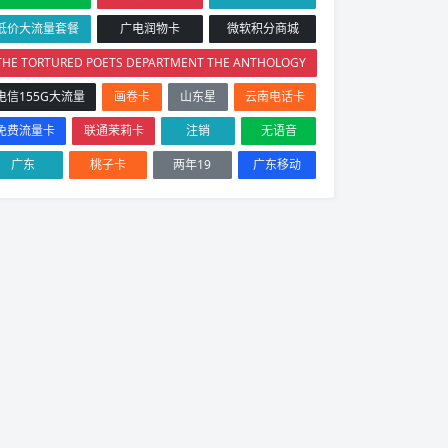
低价大流量套餐
广电润物卡
微软积分商城
THE TORTURED POETS DEPARTMENT THE ANTHOLOGY
电信155G大流量
画卷卡
山东星
云南电话卡
免费流量卡
联通茉莉卡
注销
无语音
广东
桃子卡
两年19
广东移动