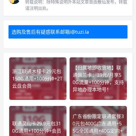
转载说明：
除特殊说明外本站文章皆由散仙发布，转载
请注明出处。
选购及售后有疑惑联系邮箱i@tuzi.la
【归属地即收货地】联
浙江联通木槿卡29元包
通佩兰卡：39元/月享5
150G通用+100分钟+2T
0G流量+100分钟，支持
云盘会员
异地办理本地号！
广东省份限定联通套餐3
联通灵山卡29.9元包31
0元包400G广东通用+5
0G通用+100分钟+会员
5G全国通用+40G定向+