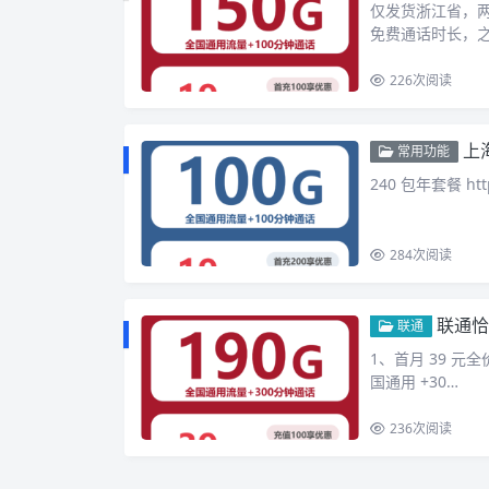
仅发货浙江省，两年
免费通话时长，之
226
次阅读
上
常用功能
240 包年套餐 htt
284
次阅读
联通恰
联通
1、首月 39 元全
国通用 +30…
236
次阅读