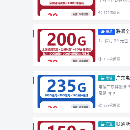
个月后自动续约
172
次阅读
联通全
联通
1、首月 29 元包 1
169
次阅读
广东电
电信
电信广东醉墨卡 39
常见 app …
229
次阅读
联通浙
联通