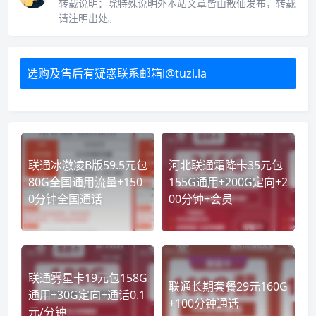
转载说明：
除特殊说明外本站文章皆由散仙发布，转载
请注明出处。
选购及售后有疑惑联系邮箱i@tuzi.la
联通冰激凌B版59.5元包
河北联通霜降卡35元包
80G全国通用流量+150
155G通用+200G定向+2
0分钟全国通话
00分钟+会员
联通雾星卡19元包158G
联通长期套餐29元160G
通用+30G定向+通话0.1
+100分钟通话
元/分钟