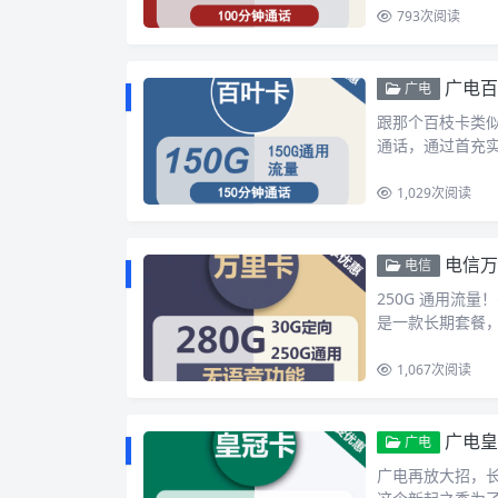
793
次阅读
广电百
广电
跟那个百枝卡类似，
通话，通过首充实现
1,029
次阅读
电信万
电信
250G 通用流
是一款长期套餐，
1,067
次阅读
广电皇
广电
广电再放大招，长期