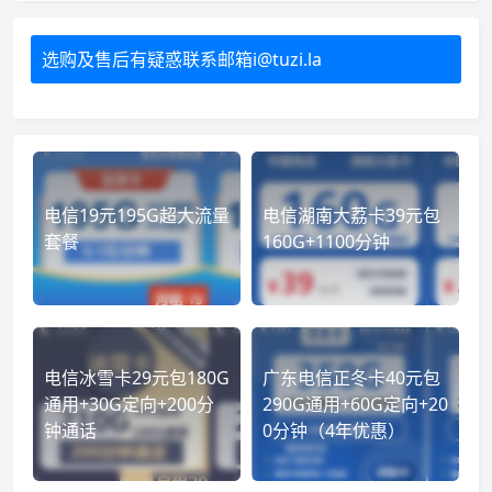
选购及售后有疑惑联系邮箱i@tuzi.la
电信19元195G超大流量
电信湖南大荔卡39元包
套餐
160G+1100分钟
电信冰雪卡29元包180G
广东电信正冬卡40元包
通用+30G定向+200分
290G通用+60G定向+20
钟通话
0分钟（4年优惠）