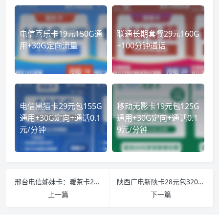
电信喜乐卡19元150G通
联通长期套餐29元160G
用+30G定向流量
+100分钟通话
电信黑猫卡29元包155G
移动无影卡19元包125G
通用+30G定向+通话0.1
通用+30G定向+通话0.1
元/分钟
9元/分钟
邢台电信姊妹卡：暖茶卡29元120G / 冰茶卡39元160G（当场选号）
陕西广电新陕卡28元包320G通用+30G定向+200分钟
上一篇
下一篇