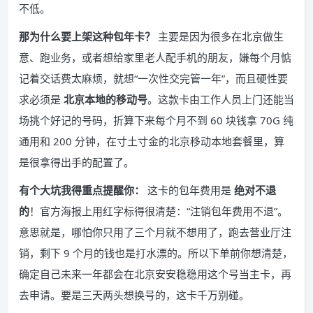
不低。
那为什么要上架这种包年卡？
主要是因为很多在北京做生
意、跑业务，或者想给家里老人配手机的朋友，嫌每个月惦
记着交话费太麻烦，就想“一次性交完管一年”，而且硬性要
求必须是
北京本地的移动号
。这款卡由工作人员上门还能当
场挑个好记的号码，折算下来每个月不到 60 块钱拿 70G 纯
通用和 200 分钟，在寸土寸金的北京移动本地套餐里，算
是很拿得出手的配置了。
有个大坑我得重点提醒你：
这卡的包年费用是
绝对不退
的
！官方海报上用红字标得很清楚：“注销包年费用不退”。
意思就是，哪怕你只用了三个月就不想用了，跑去营业厅注
销，剩下 9 个月的钱也是打水漂的。所以下单前你想清楚，
确定自己未来一年都会在北京安安稳稳用这个号当主卡，再
去申请。要是三天两头想换号的，这卡千万别碰。