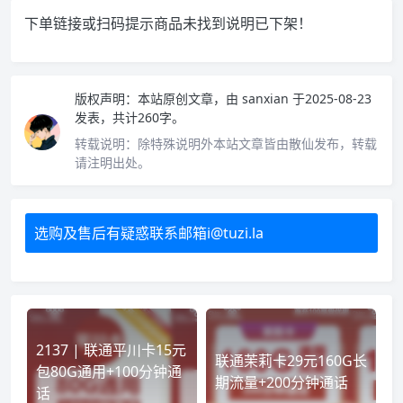
下单链接或扫码提示商品未找到说明已下架！
版权声明：
本站原创文章，由
sanxian
于2025-08-23
发表，共计260字。
转载说明：
除特殊说明外本站文章皆由散仙发布，转载
请注明出处。
选购及售后有疑惑联系邮箱i@tuzi.la
2137 | 联通平川卡15元
联通茉莉卡29元160G长
包80G通用+100分钟通
期流量+200分钟通话
话