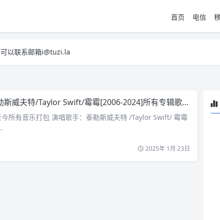
首页
电信
系邮箱i@tuzi.la
，已下单不影响 2，下单后会有审核可以在常见问题里面的查单链接查询进
系邮箱i@tuzi.la
，已下单不影响 2，下单后会有审核可以在常见问题里面的查单链接查询进
夫特/Taylor Swift/霉霉[2006-2024]所有专辑歌曲合集[高品质MP3+无损FLAC/25GB]音乐专辑：出道至今所有音乐打包
所有音乐打包 演唱歌手：泰勒斯威夫特 /Taylor Swift/ 霉霉
…
2025年 1月 23日