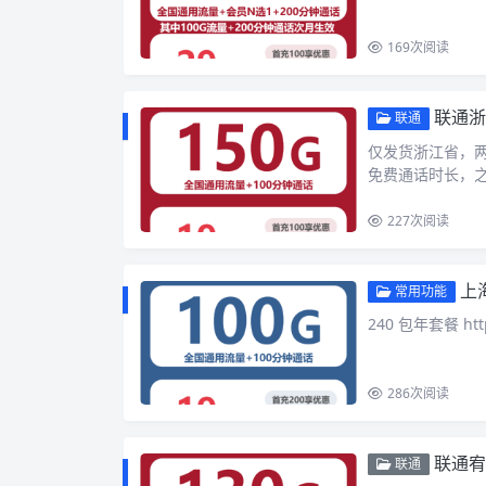
169
次阅读
联通浙
联通
仅发货浙江省，两年
免费通话时长，之
227
次阅读
上
常用功能
240 包年套餐 htt
286
次阅读
联通宥
联通