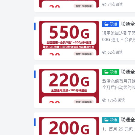
74
次阅读
联通全
联通
通用流量达到了恐怖
00G 通用 + 会员
62
次阅读
联通全
联通
激活充值首月开始就
个月后自动续约
176
次阅读
联通全
联通
1、首月 29 元包 1