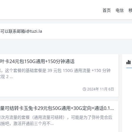
首页
电信
系邮箱i@tuzi.la
，已下单不影响 2，下单后会有审核可以在常见问题里面的查单链接查询进
系邮箱i@tuzi.la
，已下单不影响 2，下单后会有审核可以在常见问题里面的查单链接查询进
叶卡24元包150G通用+150分钟通话
这个套餐的基础套餐是 39 元包 150G 通用流量 +150 分钟
 2 …
2024年 11月 6日
可结转卡玉兔卡29元包50G通用+30G定向+通话0.1元/分钟
转次月流量的套餐（通用流量可结转），可能是为了弥补竞合后
措施吧，激活开通前三个月不…