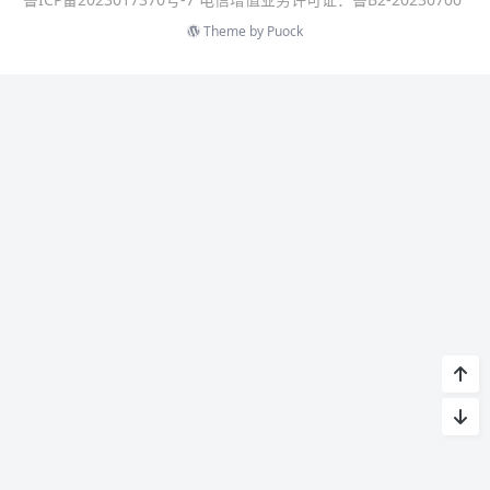
Theme by
Puock