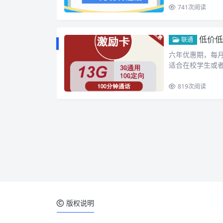
741
次阅读
低价低
联通
六年优惠期，每月仅
适合在校学生或
819
次阅读
版权说明