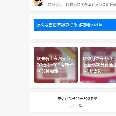
转载说明：
除特殊说明外本站文章皆由散
选购及售后有疑惑联系邮箱i@tuzi.la
联通骑士卡29元包2
联通月亮卡9元10
0G通用+30G定向+5
流量+300分钟通
00分钟通话
+视频会员
电信西瓜卡29元80G流量
上一篇