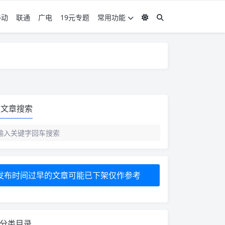
移动
联通
广电
19元专题
常用功能
度 3，下单要看好可以发货的地区
度 3，下单要看好可以发货的地区
文章搜索
发布时间过早的文章可能已下架仅作参考
分类目录