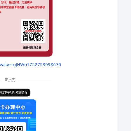
rl?value=uJHWo1752753098670
正文完
专属下单地址欢迎选择