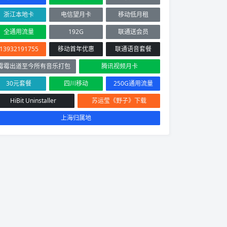
浙江本地卡
电信望月卡
移动低月租
全通用流量
192G
联通送会员
13932191755
移动首年优惠
联通语音套餐
霉霉出道至今所有音乐打包
腾讯视频月卡
30元套餐
四川移动
250G通用流量
HiBit Uninstaller
苏运莹《野子》下载
上海归属地