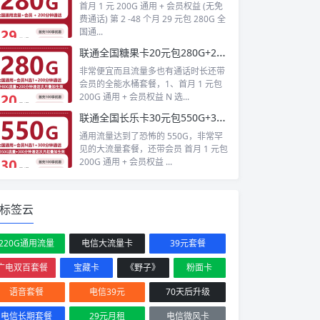
首月 1 元 200G 通用 + 会员权益 (无免
费通话) 第 2 -48 个月 29 元包 280G 全
国通...
联通全国糖果卡20元包280G+200分钟+会员
非常便宜而且流量多也有通话时长还带
会员的全能水桶套餐，1、首月 1 元包
200G 通用 + 会员权益 N 选...
联通全国长乐卡30元包550G+300分钟+会员
通用流量达到了恐怖的 550G，非常罕
见的大流量套餐，还带会员 首月 1 元包
200G 通用 + 会员权益 ...
标签云
220G通用流量
电信大流量卡
39元套餐
广电双百套餐
宝藏卡
《野子》
粉面卡
语音套餐
电信39元
70天后升级
电信长期套餐
29元月租
电信微风卡