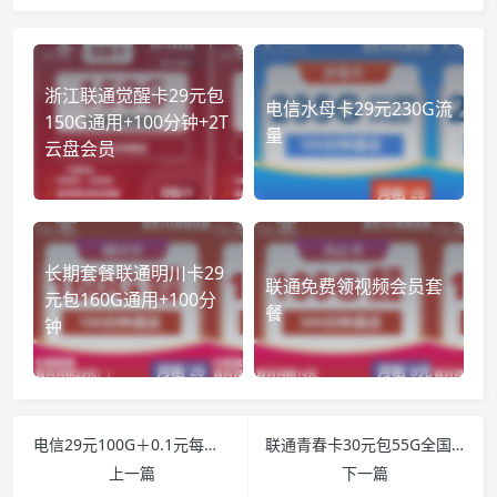
浙江联通觉醒卡29元包
电信水母卡29元230G流
150G通用+100分钟+2T
量
云盘会员
长期套餐联通明川卡29
联通免费领视频会员套
元包160G通用+100分
餐
钟
电信29元100G＋0.1元每分钟、39元100G+300分钟
联通青春卡30元包55G全国通用流量+100分钟通话+视频会员
上一篇
下一篇