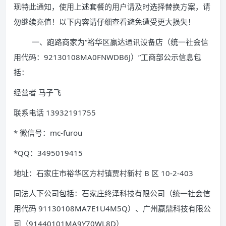
现特此通知，使用上述套餐的用户请及时选择替换方案，请
勿继续充值！以下内容请仔细查看避免遭受更大损失！
一、跑路商家为“裕华区赢达通讯设备店（统一社会信
用代码：92130108MA0FNWDB6J）”工商部公示信息包
括：
经营者 马子飞
联系电话 13932191755
* 微信号：mc-furou
*QQ：3495019415
地址：石家庄市裕华区方村镇贾村新村 B 区 10-2-403
同法人下公司包括：石家庄终泽科技有限公司（统一社会信
用代码 91130108MA7E1U4M5Q）、广州赢鼎科技有限公
司（91440101MA9Y70WL8D）