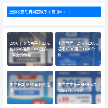
选购及售后有疑惑联系邮箱i@tuzi.la
2098 | 电信南平卡29元
电信巨蟹卡29元包200G
包160G通用+30G定向+
通用+30G定向+400分
100分钟通话
钟
电信长期185G套餐靳楚
电信广东粤王卡39元包
卡
205G+100分钟