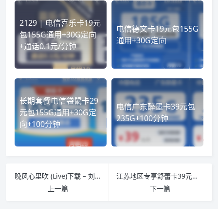
2129 | 电信喜乐卡19元
电信德文卡19元包155G
包155G通用+30G定向
通用+30G定向
+通话0.1元/分钟
长期套餐电信袋鼠卡29
电信广东醉墨卡39元包
元包155G通用+30G定
235G+100分钟
向+100分钟
晚风心里吹 (Live)下载 – 刘惜君/王赫野 合唱版本包含[Hi-Res/FLAC/MP3-320K]
江苏地区专享舒蕾卡39元包210G通用+100分钟
上一篇
下一篇