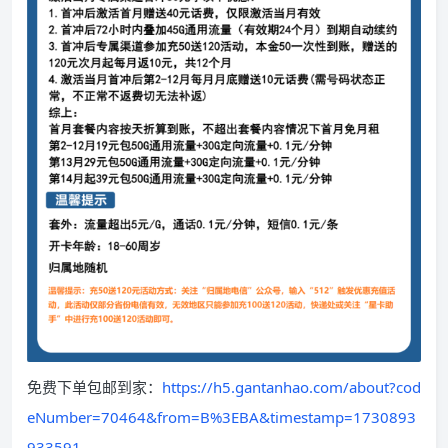
免费下单包邮到家：
https://h5.gantanhao.com/about?cod
eNumber=70464&from=B%3EBA&timestamp=1730893
933591