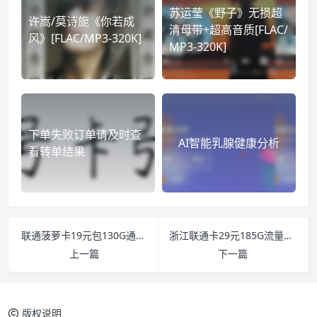
苏运莹《野子》无损超
许嵩/莫诗旎《你若成
清母带+超高音质[FLAC/
风》[FLAC/MP3-320K]
MP3-320K]
下单失败订单请及时查
AI智能乳腺健康分析
看转单结果
联通菠萝卡19元包130G通用+30G定向+100分钟通话
浙江联通卡29元185G流量+100分钟通话
上一篇
下一篇
版权说明