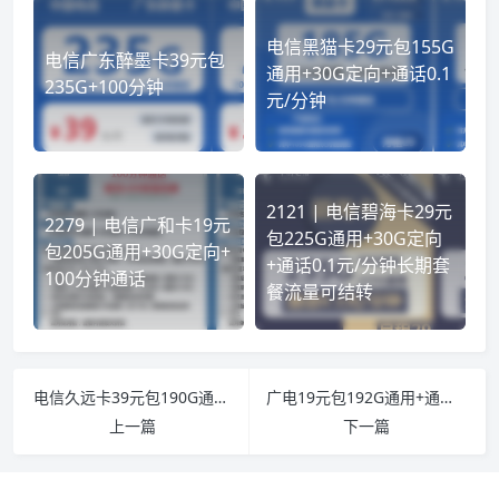
电信黑猫卡29元包155G
电信广东醉墨卡39元包
通用+30G定向+通话0.1
235G+100分钟
元/分钟
2121 | 电信碧海卡29元
2279 | 电信广和卡19元
包225G通用+30G定向
包205G通用+30G定向+
+通话0.1元/分钟长期套
100分钟通话
餐流量可结转
电信久远卡39元包190G通用+30G定向
广电19元包192G通用+通话0.15元/分钟
上一篇
下一篇