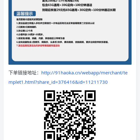
下单链接地址：
http://91haoka.cn/webapp/merchant/te
mplet1.html?share_id=376416&id=11211730